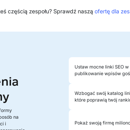
teś częścią zespołu? Sprawdź naszą
ofertę dla ze
Ustaw mocne linki SEO w
publikowanie wpisów gośc
zenia
ny
Wzbogać swój katalog lin
które poprawią twój ranki
tformy
sposób na
Pokaż swoją firmę milion
i i