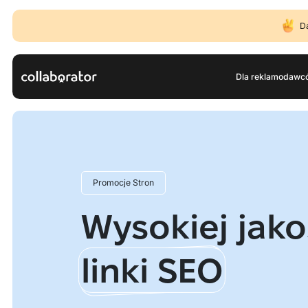
D
Dla reklamodawc
Promocje Stron
Wysokiej jako
linkі SEO