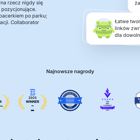
dna rzecz nigdy się
ża
i pozycjonujące.
spacerkiem po parku;
Łatwe twor
ji. Collaborator
linków zwr
dla dowoln
Najnowsze nagrody