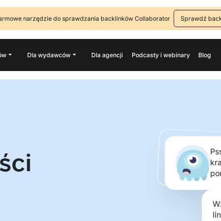
armowe narzędzie do sprawdzania backlinków Collaborator
Sprawdź back
ów
Dla wydawców
Dla agencji
Podcasty i webinary
Blog
Pss
ści
kr
po
Wz
li