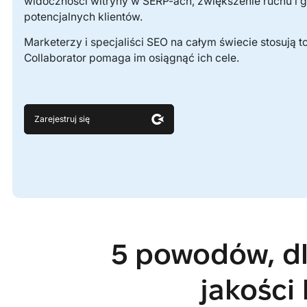
widoczności witryny w SERP-ach, zwiększenie ruchu i 
potencjalnych klientów.
Marketerzy i specjaliści SEO na całym świecie stosują to
Collaborator pomaga im osiągnąć ich cele.
Zarejestruj się
5 powodów, dl
jakości