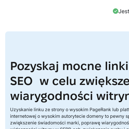
Jes
Pozyskaj mocne linki
SEO w celu zwięks
wiarygodności witry
Uzyskanie linku ze strony o wysokim PageRank lub pla
internetowej o wysokim autorytecie domeny to pewny 
zwiększenie świadomości marki, poprawę wiarygodnośc