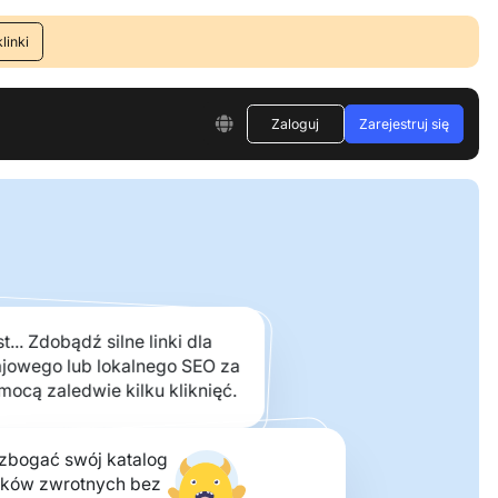
linki
Zaloguj
Zarejestruj się
t... Zdobądź silne linki dla
ajowego lub lokalnego SEO za
mocą zaledwie kilku kliknięć.
bogać swój katalog
nków zwrotnych bez