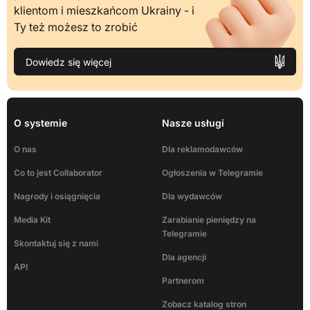
klientom i mieszkańcom Ukrainy - i
Ty też możesz to zrobić
Dowiedz się więcej
O systemie
Nasze usługi
O nas
Dla reklamodawców
Co to jest Collaborator
Ogłoszenia w Telegramie
Nagrody i osiągnięcia
Dla wydawców
Media Kit
Zarabianie pieniędzy na
Telegramie
Skontaktuj się z nami
Dla agencji
API
Partnerom
Zobacz katalog stron