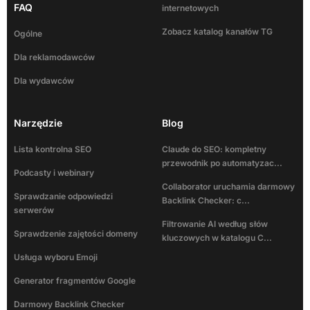
FAQ
internetowych
Zobacz katalog kanałów TG
Ogólne
Dla reklamodawców
Dla wydawców
Narzędzie
Blog
Lista kontrolna SEO
Claude do SEO: kompletny
przewodnik po automatyzac...
Podcasty i webinary
Collaborator uruchamia darmowy
Sprawdzanie odpowiedzi
Backlink Checker: c...
serwerów
Filtrowanie AI według słów
Sprawdzenie zajętości domeny
kluczowych w katalogu C...
Usługa wyboru Emoji
Generator fragmentów Google
Darmowy Backlink Checker