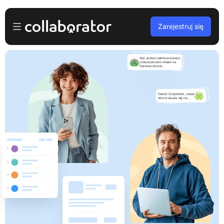
Zarejestruj się
Dla reklamodawców
Hej! Jestem zainteresowana
umieszczeniem reklam na
Państwa stronie.
Zaloguj
Dla wydawców
Darmowa rejestracja
Cześć! Oczywiście, nasza
strona skupie się na...
Dla agencji
Podcasty i webinary
Blog
Zarezerwuj demo
Języki
Polski