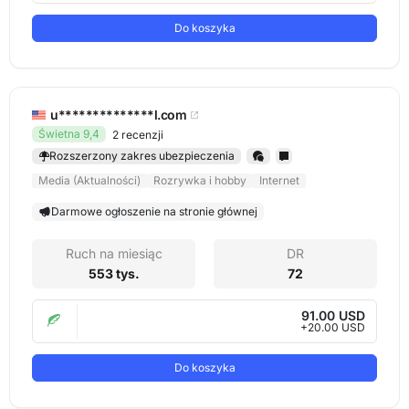
Do koszyka
u**************l.com
Świetna 9,4
2 recenzji
Rozszerzony zakres ubezpieczenia
Media (Aktualności)
Rozrywka i hobby
Internet
Darmowe ogłoszenie na stronie głównej
Ruch na miesiąc
DR
553 tys.
72
91.00 USD
+20.00 USD
Do koszyka