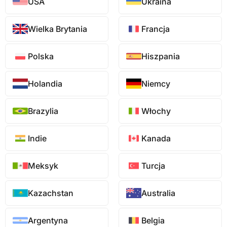
USA
Ukraina
Wielka Brytania
Francja
Polska
Hiszpania
Holandia
Niemcy
Brazylia
Włochy
Indie
Kanada
Meksyk
Turcja
Kazachstan
Australia
Argentyna
Belgia