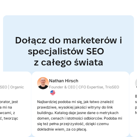
Dołącz do marketerów i
specjalistów SEO
z całego świata
Nathan Hirsch
O | Organic
Founder & CEO | CFO Expertise, TrioSEO
Bar
tor, jest
Najbardziej podoba mi się, jak łatwo znaleźć
spr
mi na
prawdziwe, wysokiej jakości witryny do link
prz
ami, z
buildingu. Katalog daje jasne dane o metrykach
Niew
tworząc
domen, cenach i istotności odbiorców. Podoba mi
się też pełna przejrzystość, dzięki czemu
dokładnie wiem, za co płacę.