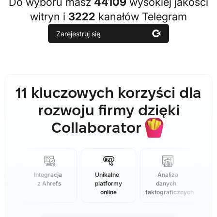
Do wyboru masz
44109
wysokiej jakości
witryn i
3222
kanałów Telegram
Zarejestruj się
11 kluczowych korzyści dla
rozwoju firmy dzięki
🍟
Collaborator
dnia
Integracja
Unikalne
Analiza
cja
z Ahrefs
platformy
danych
sw
online
faktograficznych