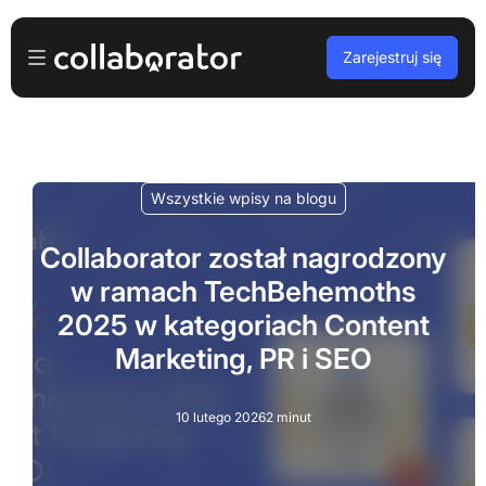
Zarejestruj się
Dla reklamodawców
Zaloguj
Dla wydawców
Wszystkie wpisy na blogu
Darmowa rejestracja
Dla agencji
Collaborator został nagrodzony
w ramach TechBehemoths
Podcasty i webinary
2025 w kategoriach Content
Blog
Marketing, PR i SEO
Zarezerwuj demo
10 lutego 2026
2 minut
Języki
Polski