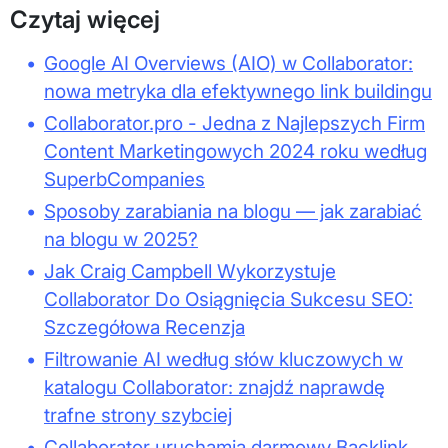
Czytaj więcej
•
Google AI Overviews (AIO) w Collaborator:
nowa metryka dla efektywnego link buildingu
•
Collaborator.pro - Jedna z Najlepszych Firm
Content Marketingowych 2024 roku według
SuperbCompanies
•
Sposoby zarabiania na blogu — jak zarabiać
na blogu w 2025?
•
Jak Craig Campbell Wykorzystuje
Collaborator Do Osiągnięcia Sukcesu SEO:
Szczegółowa Recenzja
•
Filtrowanie AI według słów kluczowych w
katalogu Collaborator: znajdź naprawdę
trafne strony szybciej
•
Collaborator uruchamia darmowy Backlink