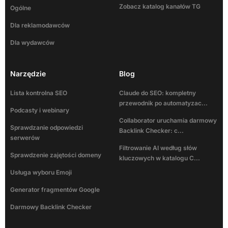
Zobacz katalog kanałów TG
Ogólne
Dla reklamodawców
Dla wydawców
Narzędzie
Blog
Lista kontrolna SEO
Claude do SEO: kompletny
przewodnik po automatyzac...
Podcasty i webinary
Collaborator uruchamia darmowy
Sprawdzanie odpowiedzi
Backlink Checker: c...
serwerów
Filtrowanie AI według słów
Sprawdzenie zajętości domeny
kluczowych w katalogu C...
Usługa wyboru Emoji
Generator fragmentów Google
Darmowy Backlink Checker