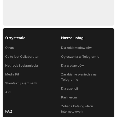
O systemie
Nasze usługi
O nas
Dla reklamodawców
Co to jest Collaborator
Ogłoszenia w Telegramie
Nagrody i osiągnięcia
Dla wydawców
Media Kit
Zarabianie pieniędzy na
Telegramie
Skontaktuj się z nami
Dla agencji
API
Partnerom
Zobacz katalog stron
FAQ
internetowych