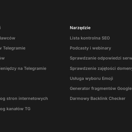
i
Narzędzie
odawców
Lista kontrolna SEO
w Telegramie
Podcasty i webinary
ów
Sprawdzanie odpowiedzi ser
ieniędzy na Telegramie
Sprawdzenie zajętości domen
Usługa wyboru Emoji
Generator fragmentów Google
log stron internetowych
Darmowy Backlink Checker
log kanałów TG