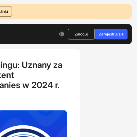
linki
Zaloguj
Zarejestruj się
kingu: Uznany za
tent
nies w 2024 r.