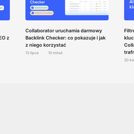
Collaborator uruchamia darmowy
Filt
EO z
Backlink Checker: co pokazuje i jak
klu
z niego korzystać
Coll
traf
13 lipca
10 minut
20 kw