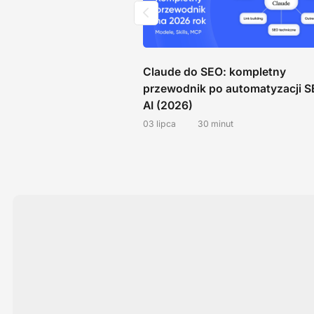
— co to jest i jak
Claude do SEO: kompletny
przewodnik po automatyzacji S
AI (2026)
03 lipca
30 minut