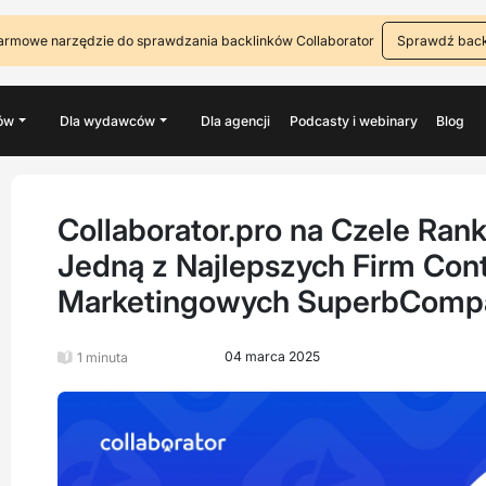
armowe narzędzie do sprawdzania backlinków Collaborator
Sprawdź back
ów
Dla wydawców
Dla agencji
Podcasty i webinary
Blog
Collaborator.pro na Czele Ran
Jedną z Najlepszych Firm Con
Marketingowych SuperbCompa
04 marca 2025
1 minuta