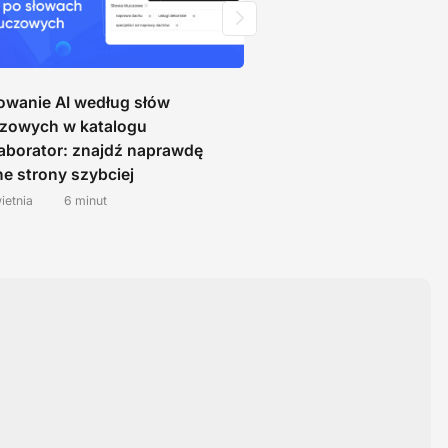
rowanie AI według słów
Collaborator zosta
czowych w katalogu
ramach TechBehem
aborator: znajdź naprawdę
kategoriach Content
ne strony szybciej
SEO
ietnia
6 minut
10 lutego
2 minuty