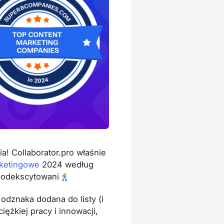
! Collaborator.pro właśnie
rketingowe
2024 według
 podekscytowani🕺
 odznaka dodana do listy (i
iężkiej pracy i innowacji,