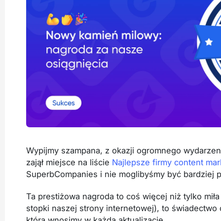
Wypijmy szampana, z okazji ogromnego wydarzenia
zajął miejsce na liście
Najlepsze firmy content ma
SuperbCompanies i nie moglibyśmy być bardziej
Ta prestiżowa nagroda to coś więcej niż tylko miła
stopki naszej strony internetowej), to świadectwo c
którą wnosimy w każdą aktualizację.