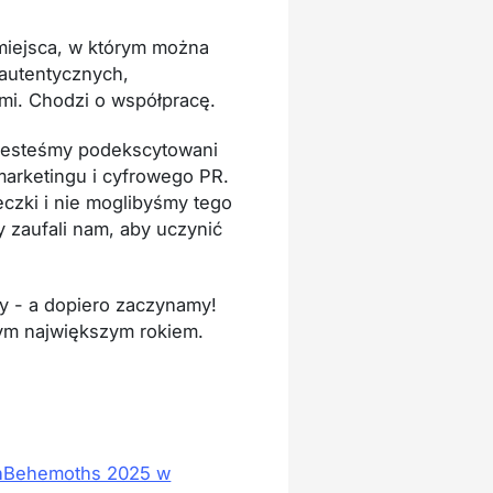
 miejsca, w którym można
 autentycznych,
i. Chodzi o współpracę.
 jesteśmy podekscytowani
marketingu i cyfrowego PR.
czki i nie moglibyśmy tego
y zaufali nam, aby uczynić
ży - a dopiero zaczynamy!
ym największym rokiem.
chBehemoths 2025 w