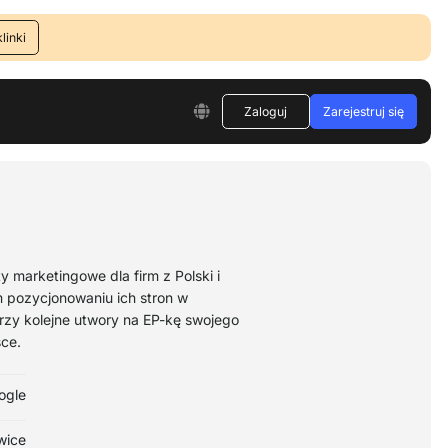
linki
Zaloguj
Zarejestruj się
y marketingowe dla firm z Polski i
 pozycjonowaniu ich stron w
orzy kolejne utwory na EP-kę swojego
sce.
ogle
wice