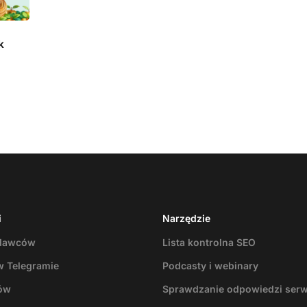
k
i
Narzędzie
odawców
Lista kontrolna SEO
w Telegramie
Podcasty i webinary
ów
Sprawdzanie odpowiedzi ser