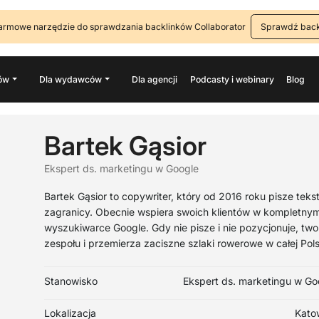
armowe narzędzie do sprawdzania backlinków Collaborator
Sprawdź back
ów
Dla wydawców
Dla agencji
Podcasty i webinary
Blog
Bartek Gąsior
Ekspert ds. marketingu w Google
Bartek Gąsior to copywriter, który od 2016 roku pisze tekst
zagranicy. Obecnie wspiera swoich klientów w kompletnym
wyszukiwarce Google. Gdy nie pisze i nie pozycjonuje, tw
zespołu i przemierza zaciszne szlaki rowerowe w całej Pol
Stanowisko
Ekspert ds. marketingu w Go
Lokalizacja
Kato