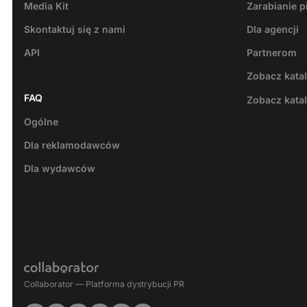
Media Kit
Zarabianie p
Skontaktuj się z nami
Dla agencji
API
Partnerom
Zobacz kata
FAQ
Zobacz kata
Ogólne
Dla reklamodawców
Dla wydawców
Collaborator — Platforma dystrybucji PR