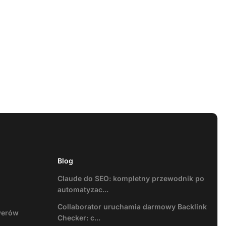
Blog
Claude do SEO: kompletny przewodnik po
automatyzac...
Collaborator uruchamia darmowy Backlink
werów
Checker: c...