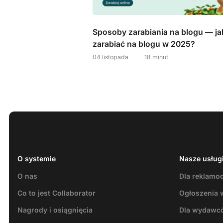
Sposoby zarabiania na blogu — ja
zarabiać na blogu w 2025?
04 listopada
18 minut
O systemie
Nasze usług
O nas
Dla reklam
Co to jest Collaborator
Ogłoszenia 
Nagrody i osiągnięcia
Dla wydawc