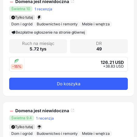
Domena jest niewidoczna
Świetna 10
1 recenzja
Tylko tutaj
Dom i ogród
Budownictwo i remonty
Meble i wnętrza
Bezpłatne ogłoszenie na stronie głównej
Ruch na miesiąc
DR
5.72 tys
49
126.21 USD
+38.83 USD
-15%
Do koszyka
Domena jest niewidoczna
Świetna 9.4
1 recenzja
Tylko tutaj
Dom i ogród
Budownictwo i remonty
Meble i wnętrza