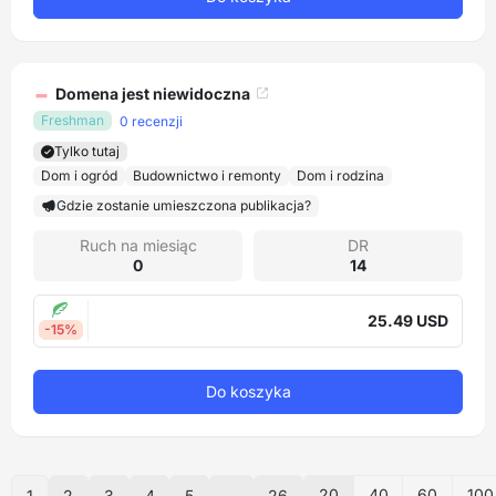
Domena jest niewidoczna
Freshman
0 recenzji
Tylko tutaj
Dom i ogród
Budownictwo i remonty
Dom i rodzina
Gdzie zostanie umieszczona publikacja?
Ruch na miesiąc
DR
0
14
25.49 USD
-15%
Do koszyka
20
40
60
100
1
2
3
4
5
...
26