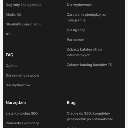
Nagrody i osiągnięcia
Dla wydawców
Media Kit
Zarabianie pieniędzy na
Telegramie
Skontaktuj się z nami
Dla agencji
API
Partnerom
Zobacz katalog stron
FAQ
internetowych
Zobacz katalog kanałów TG
Ogólne
Dla reklamodawców
Dla wydawców
Narzędzie
Blog
Lista kontrolna SEO
Claude do SEO: kompletny
przewodnik po automatyzac...
Podcasty i webinary