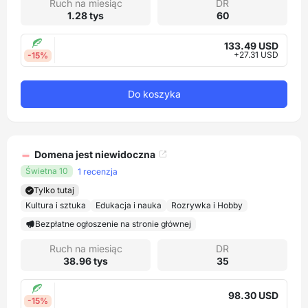
Ruch na miesiąc
DR
1.28 tys
60
133.49 USD
+27.31 USD
-15%
Do koszyka
Domena jest niewidoczna
Świetna 10
1 recenzja
Tylko tutaj
Kultura i sztuka
Edukacja i nauka
Rozrywka i Hobby
Bezpłatne ogłoszenie na stronie głównej
Ruch na miesiąc
DR
38.96 tys
35
98.30 USD
-15%