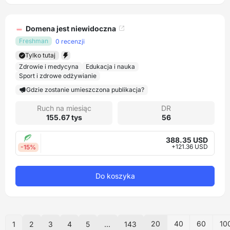
Domena jest niewidoczna
Freshman
0 recenzji
Tylko tutaj
Zdrowie i medycyna
Edukacja i nauka
Sport i zdrowe odżywianie
Gdzie zostanie umieszczona publikacja?
Ruch na miesiąc
DR
155.67 tys
56
388.35 USD
+121.36 USD
-15%
Do koszyka
20
40
60
10
1
2
3
4
5
...
143