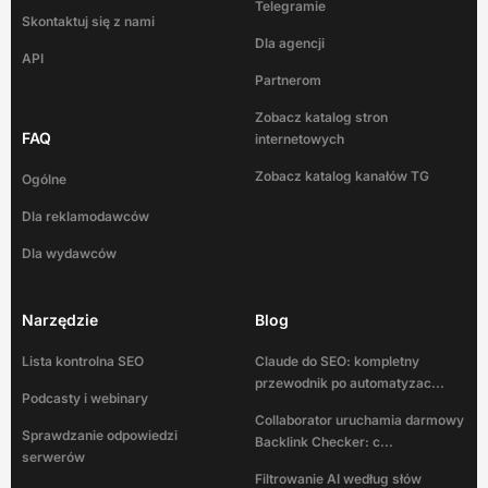
Telegramie
Skontaktuj się z nami
Dla agencji
API
Partnerom
Zobacz katalog stron
FAQ
internetowych
Zobacz katalog kanałów TG
Ogólne
Dla reklamodawców
Dla wydawców
Narzędzie
Blog
Lista kontrolna SEO
Claude do SEO: kompletny
przewodnik po automatyzac...
Podcasty i webinary
Collaborator uruchamia darmowy
Sprawdzanie odpowiedzi
Backlink Checker: c...
serwerów
Filtrowanie AI według słów