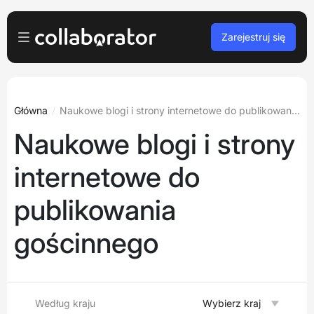
Zarejestruj się
Dla reklamodawców
Zaloguj
Dla wydawców
Główna
Naukowe blogi i strony internetowe do publikowania gościnnego
Naukowe blogi i strony
Darmowa rejestracja
Dla agencji
internetowe do
Podcasty i webinary
publikowania
Blog
gościnnego
Zarezerwuj demo
Języki
Polski
Według kraju
Wybierz kraj