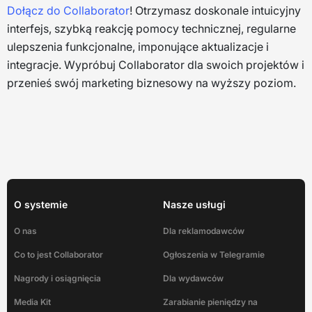
Dołącz do Collaborator
! Otrzymasz doskonale intuicyjny
interfejs, szybką reakcję pomocy technicznej, regularne
ulepszenia funkcjonalne, imponujące aktualizacje i
integracje. Wypróbuj Collaborator dla swoich projektów i
przenieś swój marketing biznesowy na wyższy poziom.
O systemie
Nasze usługi
O nas
Dla reklamodawców
Co to jest Collaborator
Ogłoszenia w Telegramie
Nagrody i osiągnięcia
Dla wydawców
Media Kit
Zarabianie pieniędzy na