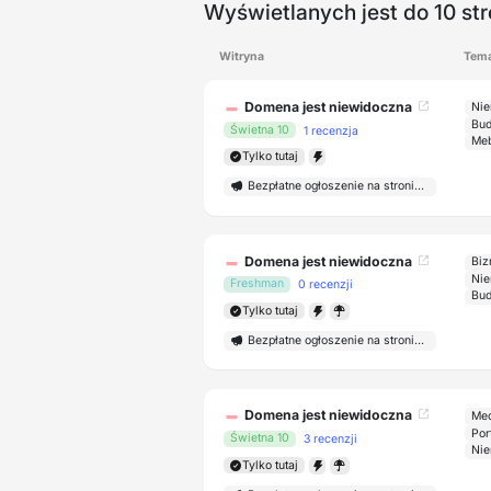
Wyświetlanych jest do 10 st
Witryna
Tem
Domena jest niewidoczna
Nie
Bud
Świetna 10
1 recenzja
Meb
Tylko tutaj
Bezpłatne ogłoszenie na stronie głównej
Domena jest niewidoczna
Biz
Nie
Freshman
0 recenzji
Bud
Tylko tutaj
Bezpłatne ogłoszenie na stronie głównej
Domena jest niewidoczna
Med
Por
Świetna 10
3 recenzji
Nie
Tylko tutaj