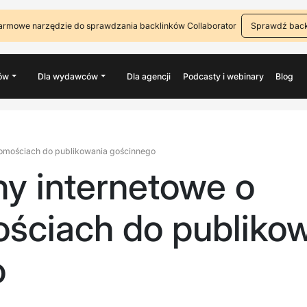
armowe narzędzie do sprawdzania backlinków Collaborator
Sprawdź back
ów
Dla wydawców
Dla agencji
Podcasty i webinary
Blog
chomościach do publikowania gościnnego
ony internetowe o
ściach do publiko
o