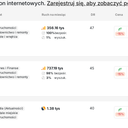
ron internetowych.
Zarejestruj się, aby zobaczyć p
at
Ruch na miesiąc
DR
Cena
47
356.16 tys
ruchomości
ownictwo i remonty
100%
bezpośr.
-15%
le i wnętrza
1%
wyszuk.
45
737.19 tys
nes i Finanse
ruchomości
98%
bezpośr.
-15%
ownictwo i remonty
3%
wyszuk.
40
1.38 tys
ia (Aktualności)
tale miejskie
-15%
ruchomości