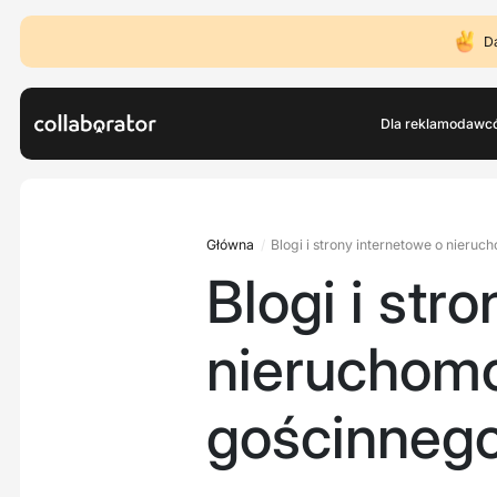
D
Dla reklamodawc
Główna
Blogi i strony internetowe o nieru
Blogi i str
nieruchomo
gościnneg