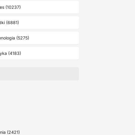
es (10237)
ki (6881)
nologia (5275)
tyka (4183)
nia (2421)