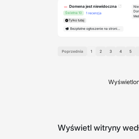
Domena jest niewidoczna
Nie
Dom
Świetna 10
1 recenzja
Meb
Tylko tutaj
Bezpłatne ogłoszenie na stronie głównej
Poprzednia
1
2
3
4
5
Wyświetlon
Wyświetl witryny wed