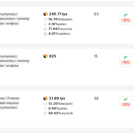
63
245.71 tys
ruchomości
ownictwo i remonty
19.79%
bezpośr.
-15%
le i wnętrza
2.16%
polec.
71.84%
wyszuk.
4.01%
społecz.
15
825
ruchomości
ownictwo i remonty
-15%
le i wnętrza
38
21.69 tys
nes i Finanse
tale miejskie
12.20%
bezpośr.
-15%
ruchomości
0.64%
polec.
59.83%
wyszuk.