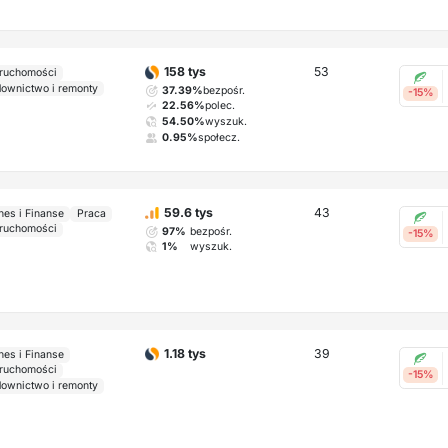
53
158 tys
ruchomości
ownictwo i remonty
37.39%
bezpośr.
-15%
22.56%
polec.
54.50%
wyszuk.
0.95%
społecz.
43
59.6 tys
nes i Finanse
Praca
ruchomości
97%
bezpośr.
-15%
1%
wyszuk.
39
1.18 tys
nes i Finanse
ruchomości
-15%
ownictwo i remonty