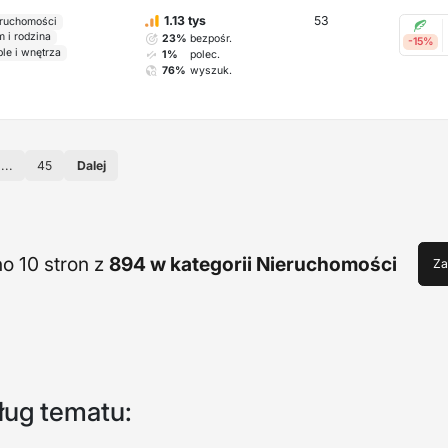
53
1.13 tys
ruchomości
 i rodzina
23%
bezpośr.
-15%
le i wnętrza
1%
polec.
76%
wyszuk.
...
45
Dalej
o 10 stron z
894 w kategorii Nieruchomości
Za
ług tematu: