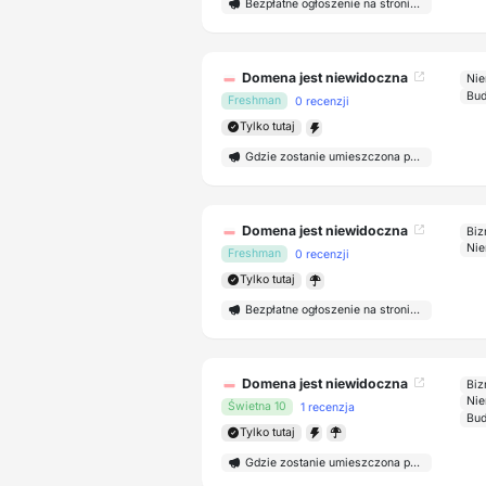
Bezpłatne ogłoszenie na stronie głównej
Domena jest niewidoczna
Nie
Bud
Freshman
0 recenzji
Tylko tutaj
Gdzie zostanie umieszczona publikacja?
Domena jest niewidoczna
Biz
Nie
Freshman
0 recenzji
Tylko tutaj
Bezpłatne ogłoszenie na stronie głównej
Domena jest niewidoczna
Biz
Nie
Świetna 10
1 recenzja
Bud
Tylko tutaj
Gdzie zostanie umieszczona publikacja?