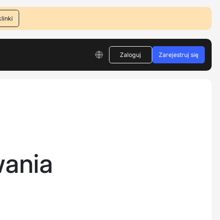
linki
Zaloguj
Zarejestruj się
wania