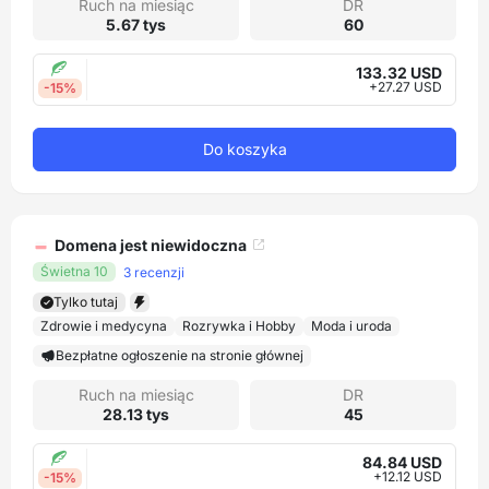
Ruch na miesiąc
DR
5.67 tys
60
133.32 USD
+27.27 USD
-15%
Do koszyka
Domena jest niewidoczna
Świetna 10
3 recenzji
Tylko tutaj
Zdrowie i medycyna
Rozrywka i Hobby
Moda i uroda
Bezpłatne ogłoszenie na stronie głównej
Ruch na miesiąc
DR
28.13 tys
45
84.84 USD
+12.12 USD
-15%