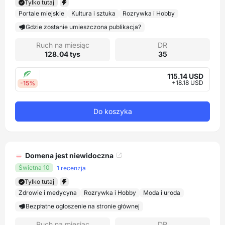
Tylko tutaj
Portale miejskie
Kultura i sztuka
Rozrywka i Hobby
Gdzie zostanie umieszczona publikacja?
Ruch na miesiąc
DR
128.04 tys
35
115.14 USD
+18.18 USD
-15%
Do koszyka
Domena jest niewidoczna
Świetna 10
1 recenzja
Tylko tutaj
Zdrowie i medycyna
Rozrywka i Hobby
Moda i uroda
Bezpłatne ogłoszenie na stronie głównej
Ruch na miesiąc
DR