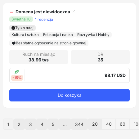
Domena jest niewidoczna
Świetna 10
1 recenzja
Tylko tutaj
Kultura i sztuka
Edukacja i nauka
Rozrywka i Hobby
Bezpłatne ogłoszenie na stronie głównej
Ruch na miesiąc
DR
38.96 tys
35
98.17 USD
-15%
Do koszyka
20
40
60
10
1
2
3
4
5
...
344