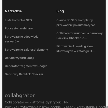
Narzędzie
Blog
Lista kontrolna SEO
Claude do SEO: kompletny
przewodnik po automatyzac...
Podcasty i webinary
Collaborator uruchamia darmowy
Sprawdzanie odpowiedzi
Backlink Checker: c...
serwerów
Filtrowanie AI według słów
Sprawdzenie zajętości domeny
kluczowych w katalogu C...
Usługa wyboru Emoji
Generator fragmentów Google
Darmowy Backlink Checker
Collaborator — Platforma dystrybucji PR
Polityka użytkowania plików cookie
Zasady korzystania z porta