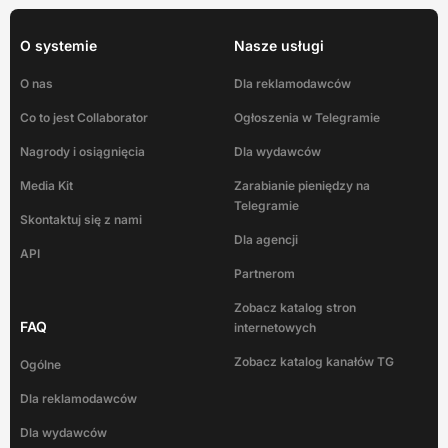
O systemie
Nasze usługi
O nas
Dla reklamodawców
Co to jest Collaborator
Ogłoszenia w Telegramie
Nagrody i osiągnięcia
Dla wydawców
Media Kit
Zarabianie pieniędzy na
Telegramie
Skontaktuj się z nami
Dla agencji
API
Partnerom
Zobacz katalog stron
FAQ
internetowych
Zobacz katalog kanałów TG
Ogólne
Dla reklamodawców
Dla wydawców