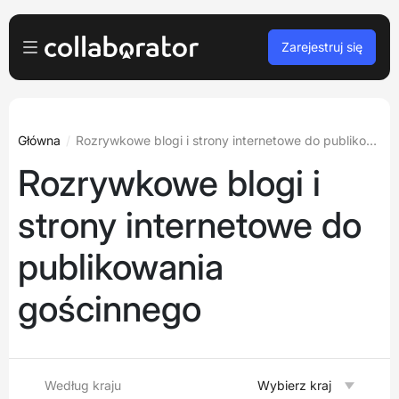
Zarejestruj się
Dla reklamodawców
Zaloguj
Dla wydawców
Główna
Rozrywkowe blogi i strony internetowe do publikowania gościnnego
Rozrywkowe blogi i
Darmowa rejestracja
Dla agencji
strony internetowe do
Podcasty i webinary
publikowania
Blog
gościnnego
Zarezerwuj demo
Języki
Polski
Według kraju
Wybierz kraj