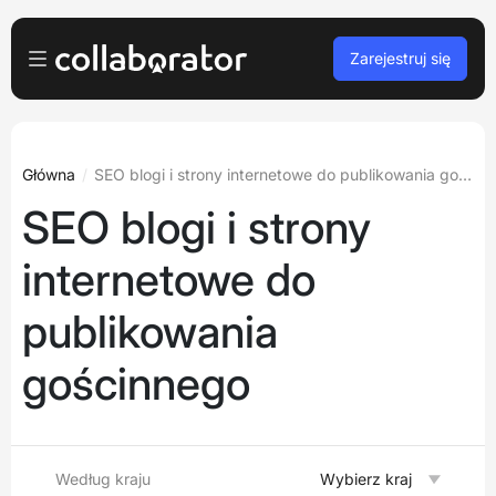
Zarejestruj się
Dla reklamodawców
Zaloguj
Dla wydawców
Główna
SEO blogi i strony internetowe do publikowania gościnnego
SEO blogi i strony
Darmowa rejestracja
Dla agencji
internetowe do
Podcasty i webinary
publikowania
Blog
gościnnego
Zarezerwuj demo
Języki
Polski
Według kraju
Wybierz kraj