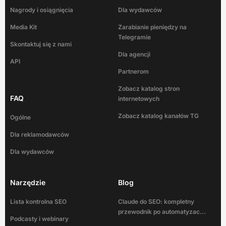
Nagrody i osiągnięcia
Dla wydawców
Media Kit
Zarabianie pieniędzy na
Telegramie
Skontaktuj się z nami
Dla agencji
API
Partnerom
Zobacz katalog stron
FAQ
internetowych
Zobacz katalog kanałów TG
Ogólne
Dla reklamodawców
Dla wydawców
Narzędzie
Blog
Lista kontrolna SEO
Claude do SEO: kompletny
przewodnik po automatyzac...
Podcasty i webinary