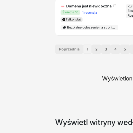
Domena jest niewidoczna
Kul
Edu
Świetna 10
1 recenzja
Roz
Tylko tutaj
Bezpłatne ogłoszenie na stronie głównej
Poprzednia
1
2
3
4
5
Wyświetlono
Wyświetl witryny wed