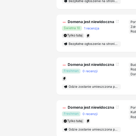
Bezpłatne ogłoszenie na stronie głównej
Domena jest niewidoczna
Por
Zdr
Świetna 10
1 recenzja
Roz
Tylko tutaj
Bezpłatne ogłoszenie na stronie głównej
Domena jest niewidoczna
Bud
Roz
Freshman
0 recenzji
Dom
Gdzie zostanie umieszczona publikacja?
Domena jest niewidoczna
Por
Kul
Freshman
0 recenzji
Roz
Tylko tutaj
Gdzie zostanie umieszczona publikacja?