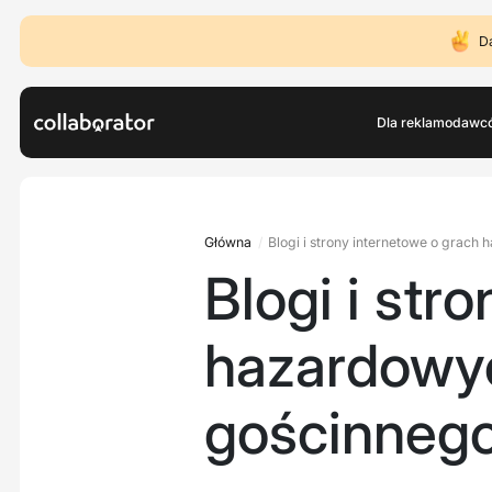
D
Dla reklamodawc
Główna
Blogi i strony internetowe o grac
Blogi i str
hazardowyc
gościnneg