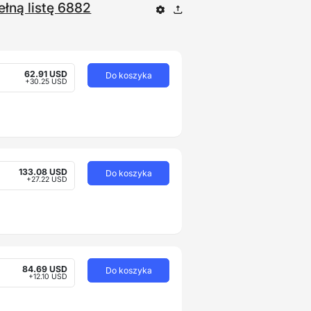
ełną listę 6882
62.91 USD
Do koszyka
+30.25 USD
133.08 USD
Do koszyka
+27.22 USD
84.69 USD
Do koszyka
+12.10 USD