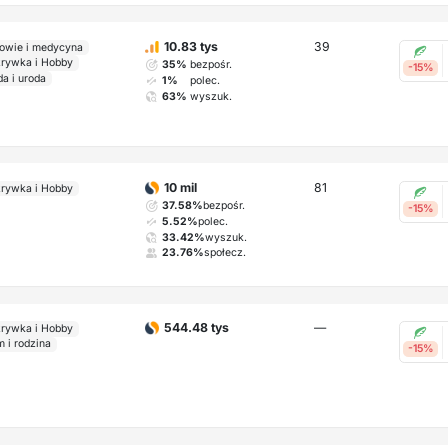
39
10.83 tys
owie i medycyna
rywka i Hobby
35%
bezpośr.
-15%
a i uroda
1%
polec.
63%
wyszuk.
81
10 mil
rywka i Hobby
37.58%
bezpośr.
-15%
5.52%
polec.
33.42%
wyszuk.
23.76%
społecz.
—
544.48 tys
rywka i Hobby
 i rodzina
-15%