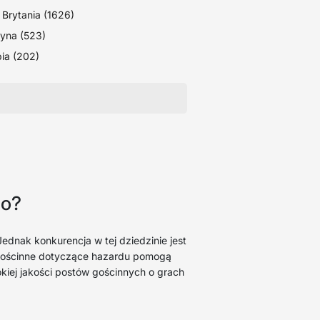
 Brytania (1626)
yna (523)
ia (202)
go?
dnak konkurencja w tej dziedzinie jest
y gościnne dotyczące hazardu pomogą
kiej jakości postów gościnnych o grach