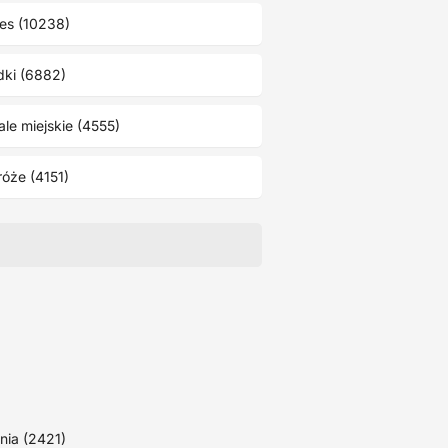
es (10238)
dki (6882)
ale miejskie (4555)
óże (4151)
nia (2421)