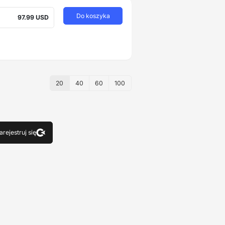
Do koszyka
97.99 USD
20
40
60
100
arejestruj się