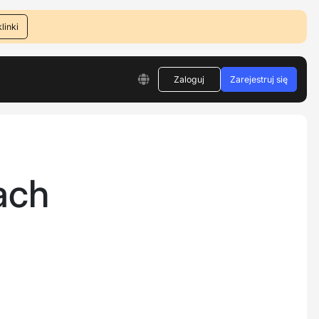
linki
Zaloguj
Zarejestruj się
rach