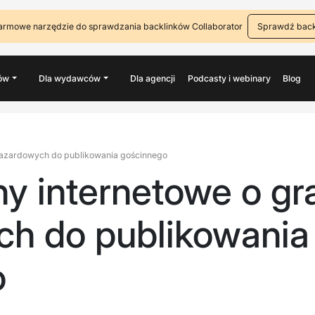
armowe narzędzie do sprawdzania backlinków Collaborator
Sprawdź back
ów
Dla wydawców
Dla agencji
Podcasty i webinary
Blog
h hazardowych do publikowania gościnnego
ony internetowe o g
h do publikowania
o