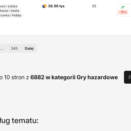
35
38.96 tys
tura i sztuka
kacja i nauka
-15%
rywka i Hobby
...
345
Dalej
 10 stron z
6882 w kategorii Gry hazardowe
Z
ług tematu: