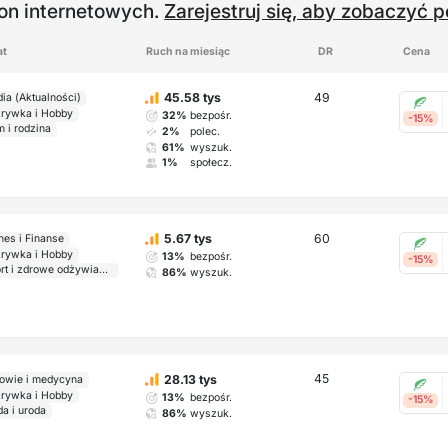
ron internetowych.
Zarejestruj się, aby zobaczyć p
at
Ruch na miesiąc
DR
Cena
49
45.58 tys
ia (Aktualności)
rywka i Hobby
32%
bezpośr.
-15%
 i rodzina
2%
polec.
61%
wyszuk.
1%
społecz.
60
5.67 tys
nes i Finanse
rywka i Hobby
13%
bezpośr.
-15%
Sport i zdrowe odżywianie
86%
wyszuk.
45
28.13 tys
owie i medycyna
rywka i Hobby
13%
bezpośr.
-15%
a i uroda
86%
wyszuk.