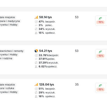
53
58.14 tys
tale miejskie
owie i medycyna
47%
bezpośr.
-15%
rywka i Hobby
3%
polec.
34%
wyszuk.
15%
społecz.
53
54.21 tys
ownictwo i remonty
rywka i Hobby
33.78%
bezpośr.
-15%
 i rodzina
37.91%
polec.
37.29%
wyszuk.
6.02%
społecz.
35
128.04 tys
tale miejskie
tura i sztuka
51%
bezpośr.
-15%
rywka i Hobby
29%
wyszuk.
16%
społecz.